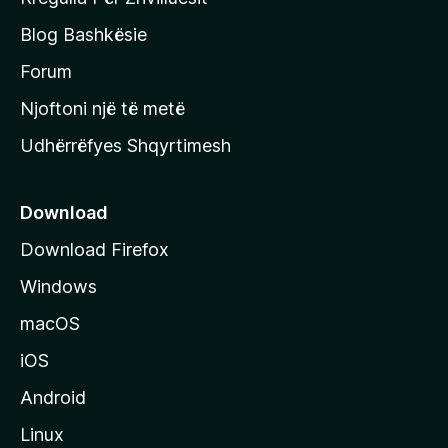
j
Blog Bashkësie
a
h
Forum
y
Njoftoni një të metë
r
Udhërrëfyes Shqyrtimesh
ë
s
e
Download
e
Download Firefox
M
Windows
o
z
macOS
i
iOS
l
l
Android
a
Linux