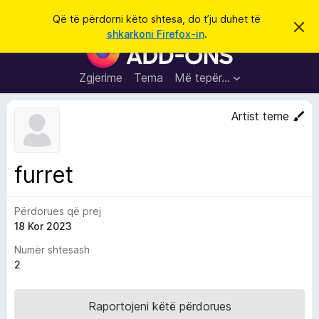
K
Hyni
Që të përdorni këto shtesa, do t’ju duhet të
S
ë
shkarkoni Firefox-in
.
h
S
r
p
h
ë
k
r
t
Zgjerime
Tema
Më tepër…
o
f
e
i
l
s
Artist teme
l
a
e
k
S
ë
h
t
furret
ë
f
s
l
h
ë
Përdorues që prej
e
n
18 Kor 2023
t
i
m
u
Numër shtesash
e
2
s
i
Raportojeni këtë përdorues
F