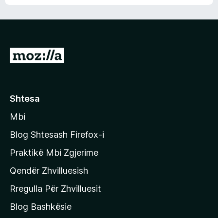
n
l
m
d
e
e
e
r
p
ë
a
s
v
S
i
l
m
h
e
e
k
r
ë
o
Shtesa
s
n
i
Mbi
i
m
t
e
Blog Shtesash Firefox-i
e
Praktikë Mbi Zgjerime
f
Qendër Zhvilluesish
a
q
Rregulla Për Zhvilluesit
j
Blog Bashkësie
a