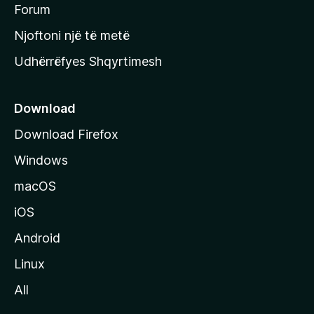
h
Forum
y
Njoftoni një të metë
r
Udhërrëfyes Shqyrtimesh
ë
s
e
Download
e
Download Firefox
M
Windows
o
z
macOS
i
iOS
l
l
Android
a
Linux
-
All
s