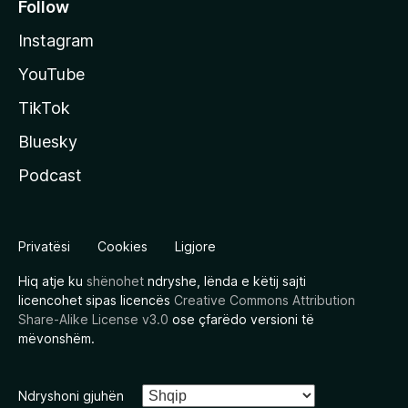
Follow
Instagram
YouTube
TikTok
Bluesky
Podcast
Privatësi
Cookies
Ligjore
Hiq atje ku
shënohet
ndryshe, lënda e këtij sajti
licencohet sipas licencës
Creative Commons Attribution
Share-Alike License v3.0
ose çfarëdo versioni të
mëvonshëm.
Ndryshoni gjuhën