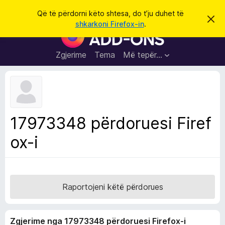
K
Hyni
Që të përdorni këto shtesa, do t’ju duhet të
S
ë
shkarkoni Firefox-in
.
h
S
r
p
h
ë
k
r
t
Zgjerime
Tema
Më tepër…
o
f
e
i
l
s
l
a
e
k
S
ë
h
t
17973348 përdoruesi Firef
ë
f
s
ox-i
l
h
ë
e
n
t
i
m
u
e
Raportojeni këtë përdorues
s
i
Zgjerime nga 17973348 përdoruesi Firefox-i
F