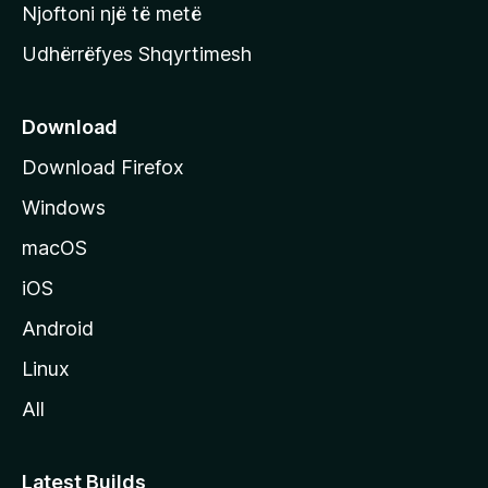
y
Njoftoni një të metë
r
Udhërrëfyes Shqyrtimesh
ë
s
e
Download
e
Download Firefox
M
Windows
o
z
macOS
i
iOS
l
l
Android
a
Linux
-
All
s
Latest Builds