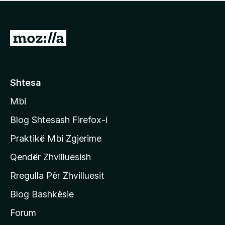
e
r
p
ë
a
s
v
S
i
l
m
h
e
e
k
r
ë
o
Shtesa
s
n
i
Mbi
i
m
t
e
Blog Shtesash Firefox-i
e
Praktikë Mbi Zgjerime
f
Qendër Zhvilluesish
a
q
Rregulla Për Zhvilluesit
j
Blog Bashkësie
a
h
Forum