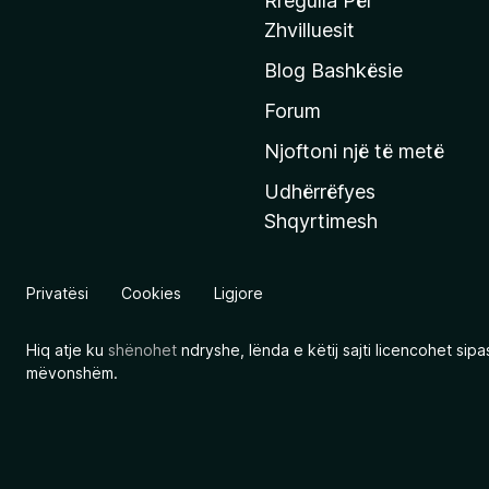
Rregulla Për
q
Zhvilluesit
j
Blog Bashkësie
a
h
Forum
y
Njoftoni një të metë
r
Udhërrëfyes
ë
Shqyrtimesh
s
e
e
Privatësi
Cookies
Ligjore
M
o
Hiq atje ku
shënohet
ndryshe, lënda e këtij sajti licencohet sip
z
mëvonshëm.
i
l
l