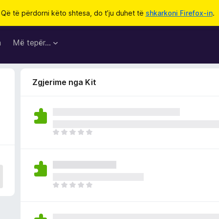
Që të përdorni këto shtesa, do t’ju duhet të
shkarkoni Firefox-in
.
a
Më tepër…
Zgjerime nga Kit
E
n
d
e
p
a
E
v
n
l
d
e
e