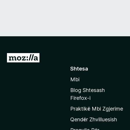
S
h
Shtesa
k
Mbi
o
n
Blog Shtesash
i
Firefox-i
t
Praktikë Mbi Zgjerime
e
f
Qendër Zhvilluesish
a