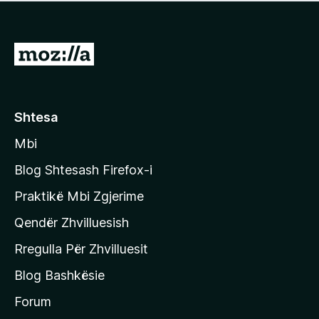
e
r
p
ë
a
s
v
S
i
l
m
h
e
e
k
r
ë
o
Shtesa
s
n
i
Mbi
i
m
t
e
Blog Shtesash Firefox-i
e
Praktikë Mbi Zgjerime
f
Qendër Zhvilluesish
a
q
Rregulla Për Zhvilluesit
j
Blog Bashkësie
a
h
Forum