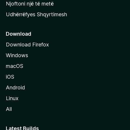
y
Njoftoni një të metë
r
Udhërrëfyes Shqyrtimesh
ë
s
e
Download
e
Download Firefox
M
Windows
o
z
macOS
i
iOS
l
l
Android
a
Linux
-
All
s
Latest Builds