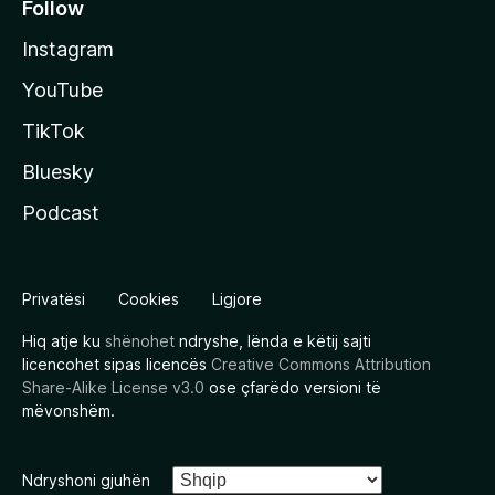
Follow
Instagram
YouTube
TikTok
Bluesky
Podcast
Privatësi
Cookies
Ligjore
Hiq atje ku
shënohet
ndryshe, lënda e këtij sajti
licencohet sipas licencës
Creative Commons Attribution
Share-Alike License v3.0
ose çfarëdo versioni të
mëvonshëm.
Ndryshoni gjuhën