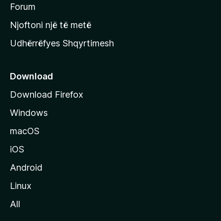
h
Forum
y
Njoftoni një të metë
r
Udhërrëfyes Shqyrtimesh
ë
s
e
Download
e
Download Firefox
M
Windows
o
z
macOS
i
iOS
l
l
Android
a
Linux
-
All
s