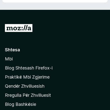
n
l
m
d
e
e
e
r
p
ë
a
s
v
S
i
l
m
h
e
e
k
r
ë
o
Shtesa
s
n
i
Mbi
i
m
t
e
Blog Shtesash Firefox-i
e
Praktikë Mbi Zgjerime
f
Qendër Zhvilluesish
a
q
Rregulla Për Zhvilluesit
j
Blog Bashkësie
a