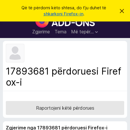
K
Hyni
Që të përdorni këto shtesa, do t’ju duhet të
S
ë
shkarkoni Firefox-in
.
h
S
r
p
h
ë
k
r
t
Zgjerime
Tema
Më tepër…
o
f
e
i
l
s
l
a
e
k
S
ë
h
t
17893681 përdoruesi Firef
ë
f
s
ox-i
l
h
ë
e
n
t
i
m
u
e
Raportojeni këtë përdorues
s
i
Zgjerime nga 17893681 përdoruesi Firefox-i
F