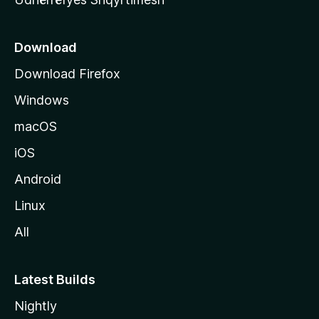
ë
s
e
Download
e
Download Firefox
M
Windows
o
z
macOS
i
iOS
l
l
Android
a
Linux
-
All
s
Latest Builds
Nightly