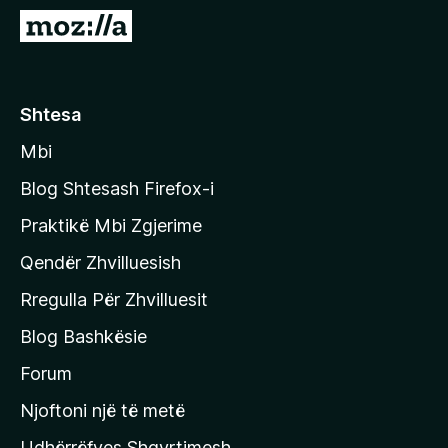
i
S
r
h
e
k
f
o
Shtesa
o
n
x
Mbi
i
t
Blog Shtesash Firefox-i
e
Praktikë Mbi Zgjerime
f
Qendër Zhvilluesish
a
q
Rregulla Për Zhvilluesit
j
Blog Bashkësie
a
h
Forum
y
Njoftoni një të metë
r
Udhërrëfyes Shqyrtimesh