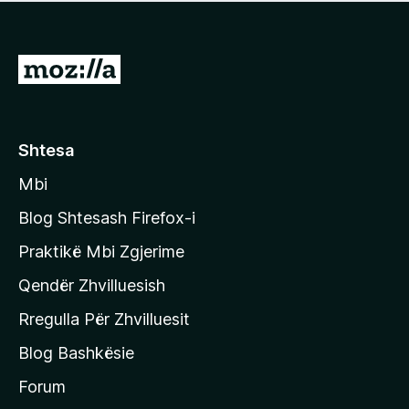
e
r
p
ë
a
s
v
S
i
l
m
h
e
e
k
r
ë
o
Shtesa
s
n
i
Mbi
i
m
t
e
Blog Shtesash Firefox-i
e
Praktikë Mbi Zgjerime
f
Qendër Zhvilluesish
a
q
Rregulla Për Zhvilluesit
j
Blog Bashkësie
a
h
Forum