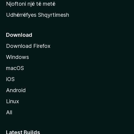
y
Njoftoni një të metë
r
Udhërrëfyes Shqyrtimesh
ë
s
e
Download
e
Download Firefox
M
Windows
o
z
macOS
i
iOS
l
l
Android
a
Linux
-
All
s
Latest Builds