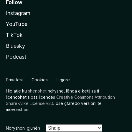
Follow
Instagram
YouTube
TikTok
Bluesky
Podcast
Privatësi
Cookies
Ligjore
Hiq atje ku
shënohet
ndryshe, lënda e këtij sajti
licencohet sipas licencës
Creative Commons Attribution
Share-Alike License v3.0
ose çfarëdo versioni të
mëvonshëm.
Ndryshoni gjuhën