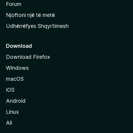
h
Forum
y
Njoftoni një të metë
r
Udhërrëfyes Shqyrtimesh
ë
s
e
Download
e
Download Firefox
M
Windows
o
z
macOS
i
iOS
l
l
Android
a
Linux
-
All
s