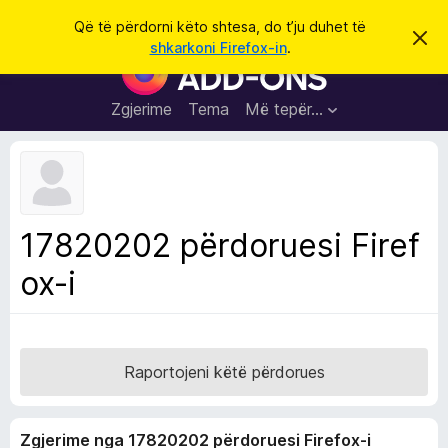
K
Hyni
Që të përdorni këto shtesa, do t’ju duhet të
S
ë
shkarkoni Firefox-in
.
h
S
r
p
h
ë
k
r
t
Zgjerime
Tema
Më tepër…
o
f
e
i
l
s
l
a
e
k
S
ë
h
t
17820202 përdoruesi Firef
ë
f
s
ox-i
l
h
ë
e
n
t
i
m
u
e
Raportojeni këtë përdorues
s
i
Zgjerime nga 17820202 përdoruesi Firefox-i
F