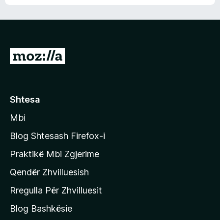
n
l
m
d
e
e
e
r
p
ë
a
s
v
S
i
l
m
h
e
e
k
r
ë
o
Shtesa
s
n
i
Mbi
i
m
t
e
Blog Shtesash Firefox-i
e
Praktikë Mbi Zgjerime
f
Qendër Zhvilluesish
a
q
Rregulla Për Zhvilluesit
j
Blog Bashkësie
a