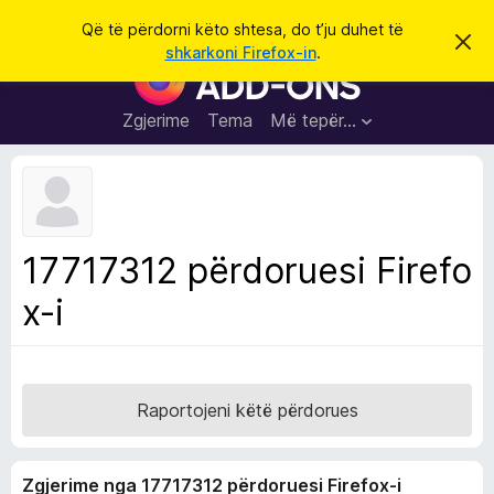
K
Hyni
Që të përdorni këto shtesa, do t’ju duhet të
S
ë
shkarkoni Firefox-in
.
h
S
r
p
h
ë
k
r
t
Zgjerime
Tema
Më tepër…
o
f
e
i
l
s
l
a
e
k
S
ë
h
t
17717312 përdoruesi Firefo
ë
f
s
x-i
l
h
ë
e
n
t
i
m
u
e
Raportojeni këtë përdorues
s
i
Zgjerime nga 17717312 përdoruesi Firefox-i
F