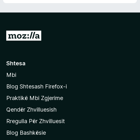
n
l
m
d
e
e
e
r
p
ë
a
s
v
S
i
l
m
h
e
e
k
r
ë
o
Shtesa
s
n
i
Mbi
i
m
t
e
Blog Shtesash Firefox-i
e
Praktikë Mbi Zgjerime
f
Qendër Zhvilluesish
a
q
Rregulla Për Zhvilluesit
j
Blog Bashkësie
a