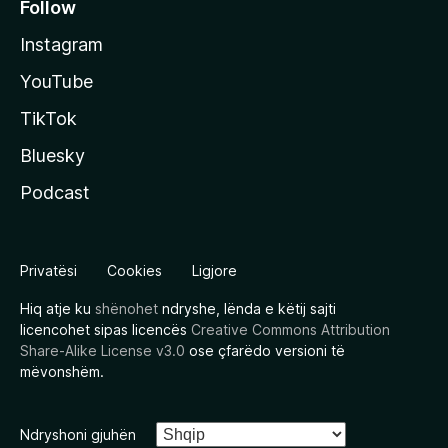
Follow
Instagram
YouTube
TikTok
Bluesky
Podcast
Privatësi
Cookies
Ligjore
Hiq atje ku
shënohet
ndryshe, lënda e këtij sajti
licencohet sipas licencës
Creative Commons Attribution
Share-Alike License v3.0
ose çfarëdo versioni të
mëvonshëm.
Ndryshoni gjuhën