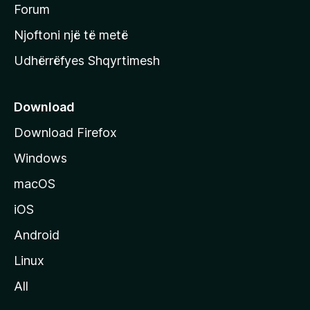
h
Forum
y
Njoftoni një të metë
r
Udhërrëfyes Shqyrtimesh
ë
s
e
Download
e
Download Firefox
M
Windows
o
z
macOS
i
iOS
l
l
Android
a
Linux
-
All
s