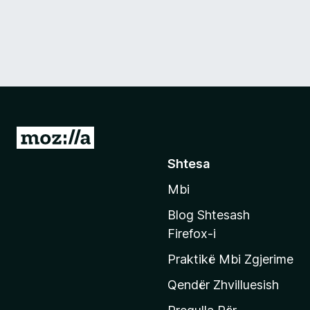
S
h
Shtesa
k
Mbi
o
n
Blog Shtesash
i
Firefox-i
t
Praktikë Mbi Zgjerime
e
f
Qendër Zhvilluesish
a