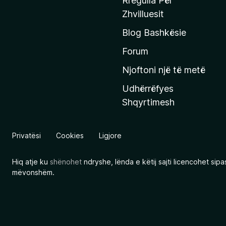
Rregulla Për
q
Zhvilluesit
j
Blog Bashkësie
a
h
Forum
y
Njoftoni një të metë
r
Udhërrëfyes
ë
Shqyrtimesh
s
e
e
Privatësi
Cookies
Ligjore
M
o
Hiq atje ku
shënohet
ndryshe, lënda e këtij sajti licencohet sip
z
mëvonshëm.
i
l
l