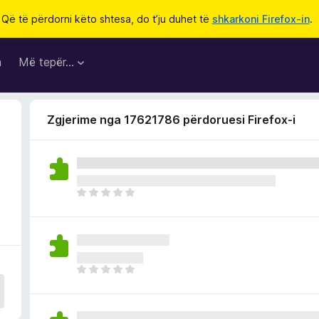
Që të përdorni këto shtesa, do t’ju duhet të
shkarkoni Firefox-in
.
a
Më tepër…
Zgjerime nga 17621786 përdoruesi Firefox-i
E
n
d
e
p
a
E
v
n
l
d
e
e