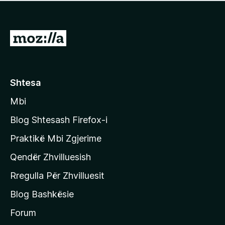
e
r
p
ë
a
s
v
S
i
l
m
h
e
e
k
r
ë
o
Shtesa
s
n
i
Mbi
i
m
t
e
Blog Shtesash Firefox-i
e
Praktikë Mbi Zgjerime
f
Qendër Zhvilluesish
a
q
Rregulla Për Zhvilluesit
j
Blog Bashkësie
a
h
Forum