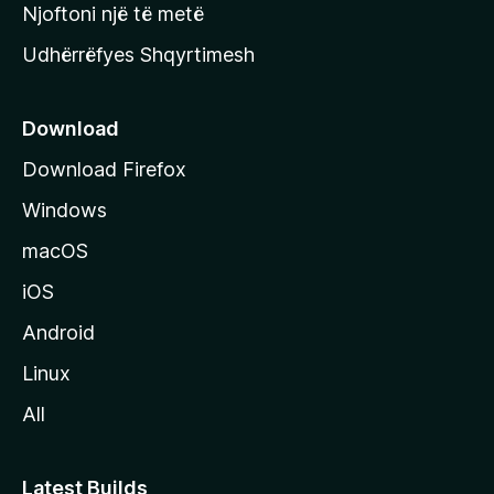
y
Njoftoni një të metë
r
Udhërrëfyes Shqyrtimesh
ë
s
e
Download
e
Download Firefox
M
Windows
o
z
macOS
i
iOS
l
l
Android
a
Linux
-
All
s
Latest Builds