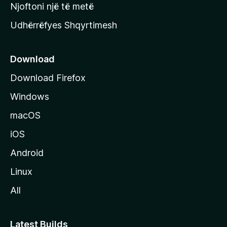
y
Njoftoni një të metë
r
Udhërrëfyes Shqyrtimesh
ë
s
e
Download
e
Download Firefox
M
Windows
o
z
macOS
i
iOS
l
l
Android
a
Linux
-
All
s
Latest Builds