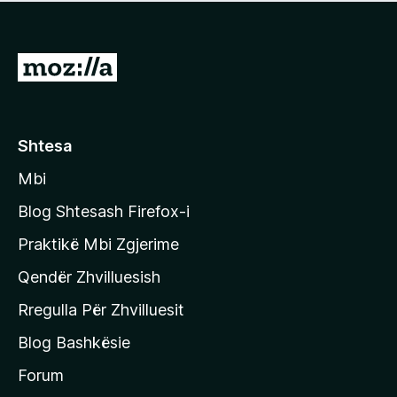
e
r
p
ë
a
s
v
S
i
l
m
h
e
e
k
r
ë
o
Shtesa
s
n
i
Mbi
i
m
t
e
Blog Shtesash Firefox-i
e
Praktikë Mbi Zgjerime
f
Qendër Zhvilluesish
a
q
Rregulla Për Zhvilluesit
j
Blog Bashkësie
a
h
Forum