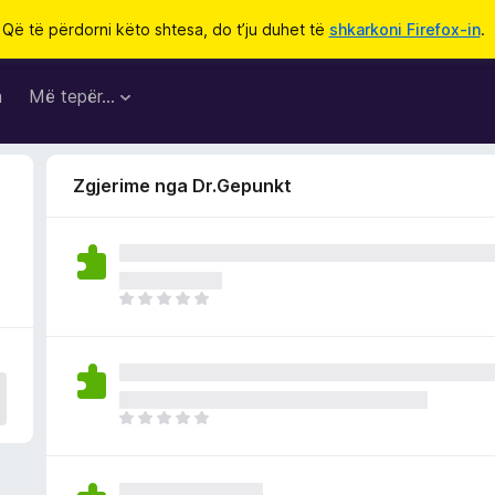
Që të përdorni këto shtesa, do t’ju duhet të
shkarkoni Firefox-in
.
a
Më tepër…
Zgjerime nga Dr.Gepunkt
E
n
d
e
p
a
E
v
n
l
d
e
e