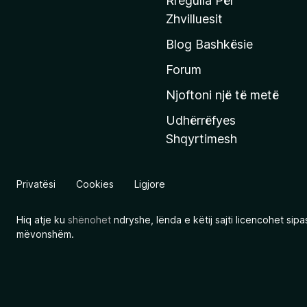
Rregulla Për
q
Zhvilluesit
j
Blog Bashkësie
a
h
Forum
y
Njoftoni një të metë
r
Udhërrëfyes
ë
Shqyrtimesh
s
e
e
Privatësi
Cookies
Ligjore
M
o
Hiq atje ku
shënohet
ndryshe, lënda e këtij sajti licencohet sip
z
mëvonshëm.
i
l
l