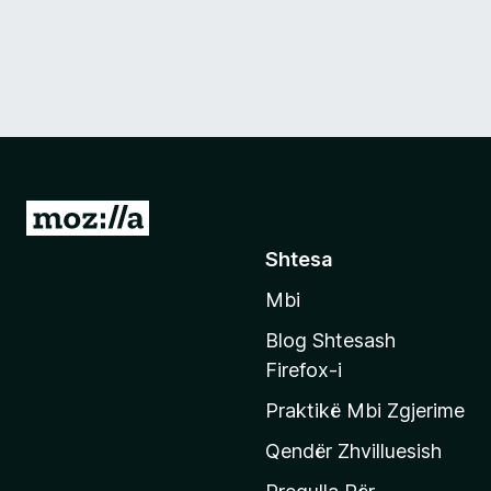
S
h
Shtesa
k
Mbi
o
n
Blog Shtesash
i
Firefox-i
t
Praktikë Mbi Zgjerime
e
f
Qendër Zhvilluesish
a