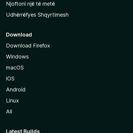
y
Njoftoni një të metë
r
Udhërrëfyes Shqyrtimesh
ë
s
e
Download
e
Download Firefox
M
Windows
o
z
macOS
i
iOS
l
l
Android
a
Linux
-
All
s
Latest Builds