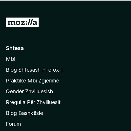
e
r
p
ë
a
s
v
S
i
l
m
h
e
e
k
r
ë
o
Shtesa
s
n
i
Mbi
i
m
t
e
Blog Shtesash Firefox-i
e
Praktikë Mbi Zgjerime
f
Qendër Zhvilluesish
a
q
Rregulla Për Zhvilluesit
j
Blog Bashkësie
a
h
Forum