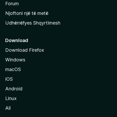
h
Forum
y
Njoftoni një të metë
r
Udhërrëfyes Shqyrtimesh
ë
s
e
Download
e
Download Firefox
M
Windows
o
z
macOS
i
iOS
l
l
Android
a
Linux
-
All
s