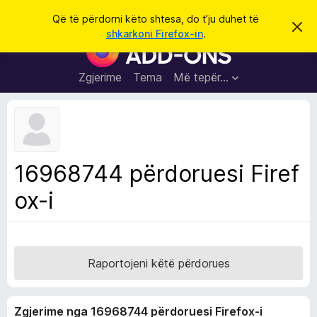
K
Hyni
Që të përdorni këto shtesa, do t’ju duhet të
S
ë
shkarkoni Firefox-in
.
h
S
r
p
h
ë
k
r
t
Zgjerime
Tema
Më tepër…
o
f
e
i
l
s
l
a
e
k
S
ë
h
t
16968744 përdoruesi Firef
ë
f
s
ox-i
l
h
ë
e
n
t
i
m
u
e
Raportojeni këtë përdorues
s
i
Zgjerime nga 16968744 përdoruesi Firefox-i
F