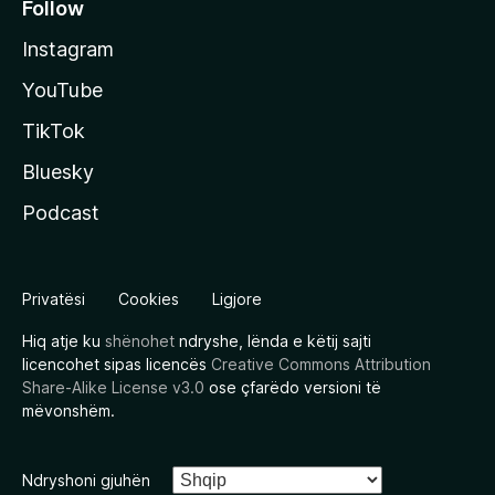
Follow
Instagram
YouTube
TikTok
Bluesky
Podcast
Privatësi
Cookies
Ligjore
Hiq atje ku
shënohet
ndryshe, lënda e këtij sajti
licencohet sipas licencës
Creative Commons Attribution
Share-Alike License v3.0
ose çfarëdo versioni të
mëvonshëm.
Ndryshoni gjuhën