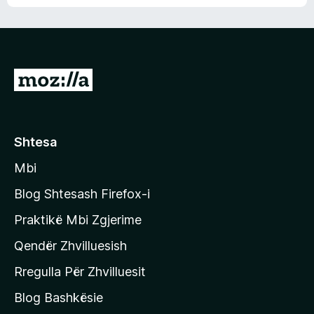
n
l
m
d
e
e
e
r
p
ë
a
s
v
S
i
l
m
h
e
e
k
r
ë
o
Shtesa
s
n
i
Mbi
i
m
t
e
Blog Shtesash Firefox-i
e
Praktikë Mbi Zgjerime
f
Qendër Zhvilluesish
a
q
Rregulla Për Zhvilluesit
j
Blog Bashkësie
a