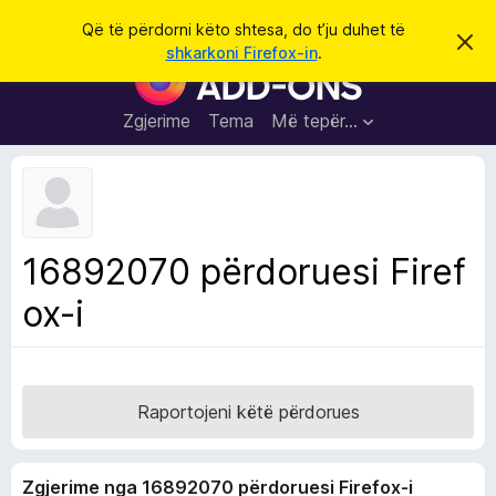
K
Hyni
Që të përdorni këto shtesa, do t’ju duhet të
S
ë
shkarkoni Firefox-in
.
h
S
r
p
h
ë
k
r
t
Zgjerime
Tema
Më tepër…
o
f
e
i
l
s
l
a
e
k
S
ë
h
t
16892070 përdoruesi Firef
ë
f
s
ox-i
l
h
ë
e
n
t
i
m
u
e
Raportojeni këtë përdorues
s
i
Zgjerime nga 16892070 përdoruesi Firefox-i
F