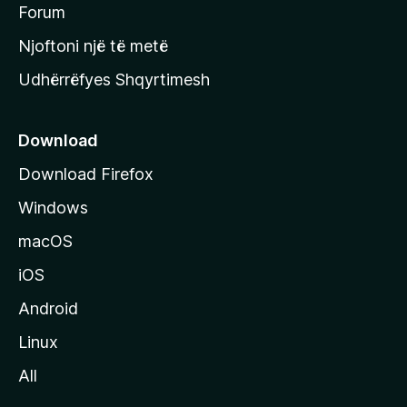
h
Forum
y
Njoftoni një të metë
r
Udhërrëfyes Shqyrtimesh
ë
s
e
Download
e
Download Firefox
M
Windows
o
z
macOS
i
iOS
l
l
Android
a
Linux
-
All
s