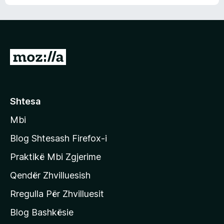
n
l
m
d
e
e
e
r
p
ë
a
s
v
S
i
l
m
h
e
e
k
r
ë
o
Shtesa
s
n
i
Mbi
i
m
t
e
Blog Shtesash Firefox-i
e
Praktikë Mbi Zgjerime
f
Qendër Zhvilluesish
a
q
Rregulla Për Zhvilluesit
j
Blog Bashkësie
a