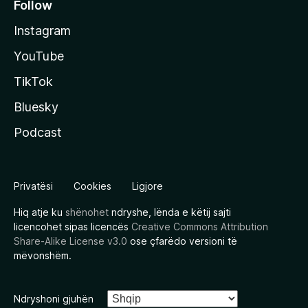
Follow
Instagram
YouTube
TikTok
Bluesky
Podcast
Privatësi
Cookies
Ligjore
Hiq atje ku
shënohet
ndryshe, lënda e këtij sajti
licencohet sipas licencës
Creative Commons Attribution
Share-Alike License v3.0
ose çfarëdo versioni të
mëvonshëm.
Ndryshoni gjuhën