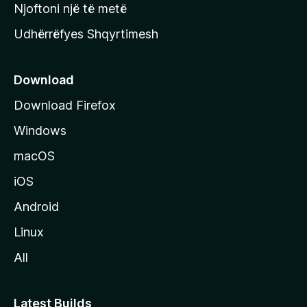
y
Njoftoni një të metë
r
Udhërrëfyes Shqyrtimesh
ë
s
e
Download
e
Download Firefox
M
Windows
o
z
macOS
i
iOS
l
l
Android
a
Linux
-
All
s
Latest Builds