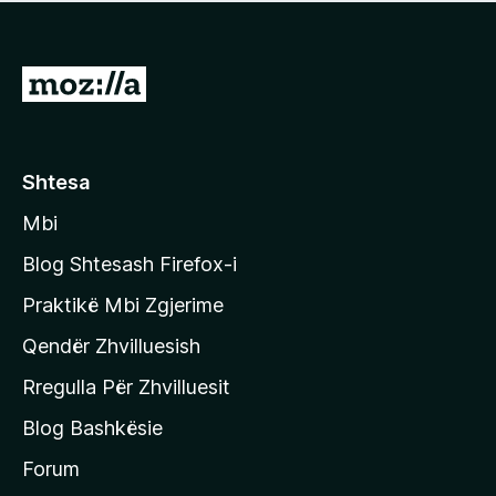
e
r
p
ë
a
s
v
S
i
l
m
h
e
e
k
r
ë
o
Shtesa
s
n
i
Mbi
i
m
t
e
Blog Shtesash Firefox-i
e
Praktikë Mbi Zgjerime
f
Qendër Zhvilluesish
a
q
Rregulla Për Zhvilluesit
j
Blog Bashkësie
a
h
Forum