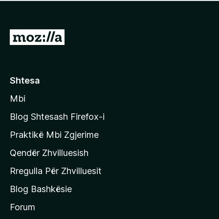
e
r
p
ë
a
s
v
S
i
l
m
h
e
e
k
r
ë
o
Shtesa
s
n
i
Mbi
i
m
t
e
Blog Shtesash Firefox-i
e
Praktikë Mbi Zgjerime
f
Qendër Zhvilluesish
a
q
Rregulla Për Zhvilluesit
j
Blog Bashkësie
a
h
Forum