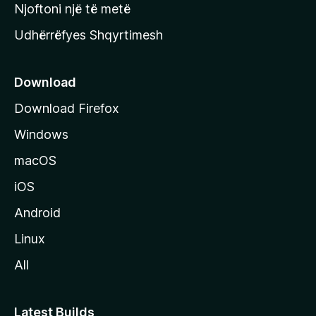
y
Njoftoni një të metë
r
Udhërrëfyes Shqyrtimesh
ë
s
e
Download
e
Download Firefox
M
Windows
o
z
macOS
i
iOS
l
l
Android
a
Linux
-
All
s
Latest Builds