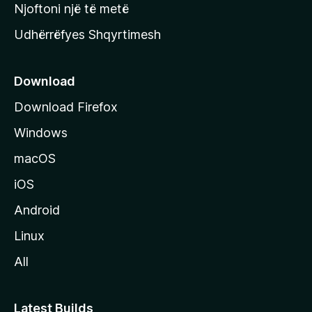
y
Njoftoni një të metë
r
Udhërrëfyes Shqyrtimesh
ë
s
e
Download
e
Download Firefox
M
Windows
o
z
macOS
i
iOS
l
l
Android
a
Linux
-
All
s
Latest Builds