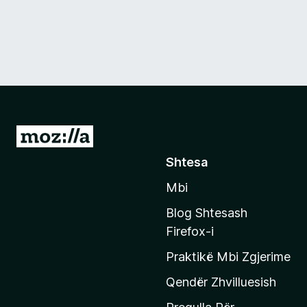
S
h
Shtesa
k
Mbi
o
n
Blog Shtesash
i
Firefox-i
t
Praktikë Mbi Zgjerime
e
f
Qendër Zhvilluesish
a