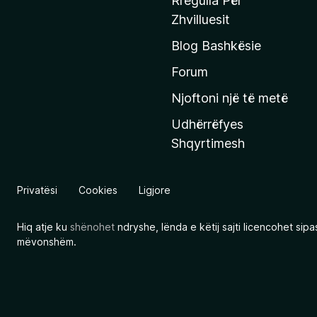
Rregulla Për
q
Zhvilluesit
j
Blog Bashkësie
a
h
Forum
y
Njoftoni një të metë
r
Udhërrëfyes
ë
Shqyrtimesh
s
e
e
Privatësi
Cookies
Ligjore
M
o
Hiq atje ku
shënohet
ndryshe, lënda e këtij sajti licencohet sip
z
mëvonshëm.
i
l
l