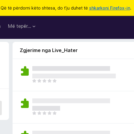
Që të përdorni këto shtesa, do t’ju duhet të
shkarkoni Firefox-in
.
a
Më tepër…
Zgjerime nga Live_Hater
E
n
d
e
p
a
E
v
n
l
d
e
e