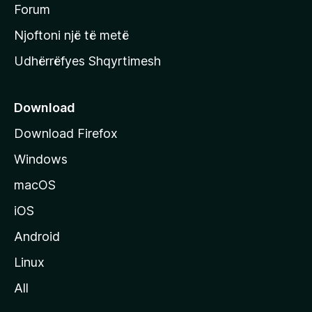
h
Forum
y
Njoftoni një të metë
r
Udhërrëfyes Shqyrtimesh
ë
s
e
Download
e
Download Firefox
M
Windows
o
z
macOS
i
iOS
l
l
Android
a
Linux
-
All
s