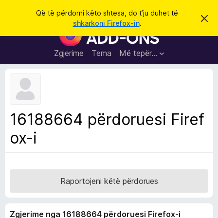
K
Hyni
Që të përdorni këto shtesa, do t’ju duhet të
S
ë
shkarkoni Firefox-in
.
h
S
r
p
h
ë
k
r
t
Zgjerime
Tema
Më tepër…
o
f
e
i
l
s
l
a
e
k
S
ë
h
t
16188664 përdoruesi Firef
ë
f
s
ox-i
l
h
ë
e
n
t
i
m
u
e
Raportojeni këtë përdorues
s
i
Zgjerime nga 16188664 përdoruesi Firefox-i
F