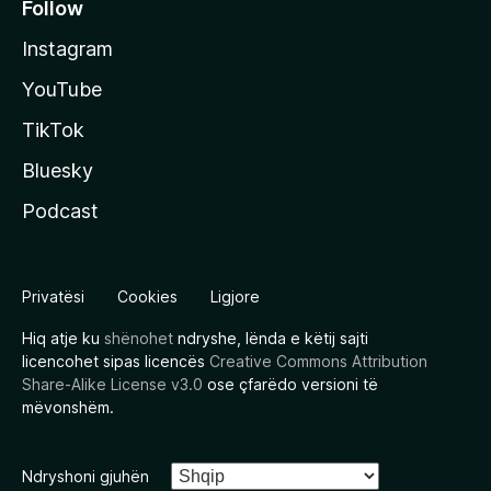
Follow
Instagram
YouTube
TikTok
Bluesky
Podcast
Privatësi
Cookies
Ligjore
Hiq atje ku
shënohet
ndryshe, lënda e këtij sajti
licencohet sipas licencës
Creative Commons Attribution
Share-Alike License v3.0
ose çfarëdo versioni të
mëvonshëm.
Ndryshoni gjuhën