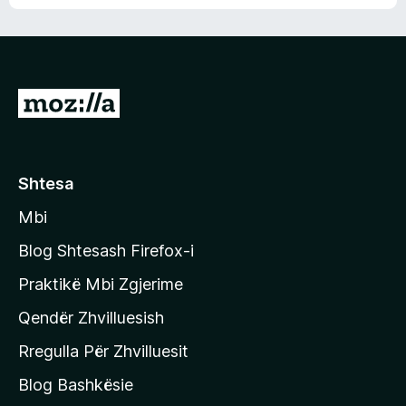
n
l
m
d
e
e
e
r
p
ë
a
s
v
S
i
l
m
h
e
e
k
r
ë
o
Shtesa
s
n
i
Mbi
i
m
t
e
Blog Shtesash Firefox-i
e
Praktikë Mbi Zgjerime
f
Qendër Zhvilluesish
a
q
Rregulla Për Zhvilluesit
j
Blog Bashkësie
a