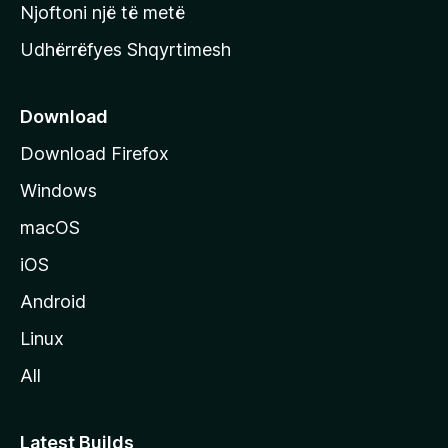
y
Njoftoni një të metë
r
Udhërrëfyes Shqyrtimesh
ë
s
e
Download
e
Download Firefox
M
Windows
o
z
macOS
i
iOS
l
l
Android
a
Linux
-
All
s
Latest Builds