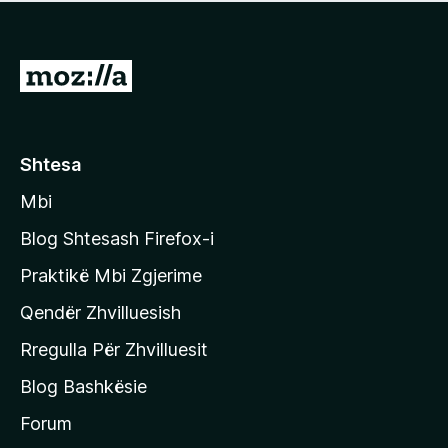
e
r
p
ë
a
s
v
S
i
l
m
h
e
e
k
r
ë
o
Shtesa
s
n
i
Mbi
i
m
t
e
Blog Shtesash Firefox-i
e
Praktikë Mbi Zgjerime
f
Qendër Zhvilluesish
a
q
Rregulla Për Zhvilluesit
j
Blog Bashkësie
a
h
Forum