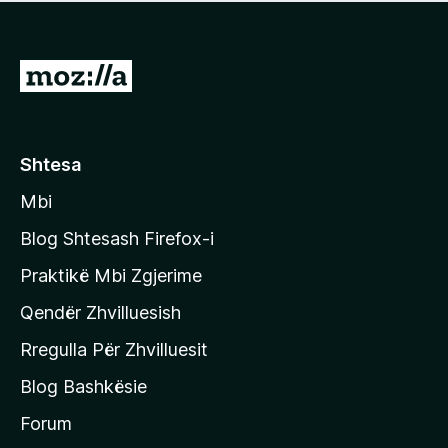
e
r
p
ë
a
s
v
S
i
l
m
h
e
e
k
r
ë
o
Shtesa
s
n
i
Mbi
i
m
t
e
Blog Shtesash Firefox-i
e
Praktikë Mbi Zgjerime
f
Qendër Zhvilluesish
a
q
Rregulla Për Zhvilluesit
j
Blog Bashkësie
a
h
Forum