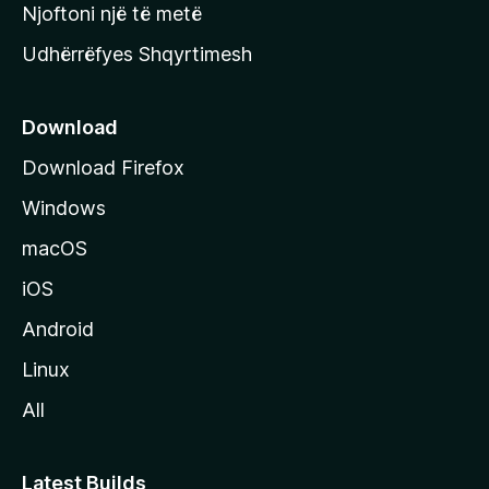
y
Njoftoni një të metë
r
Udhërrëfyes Shqyrtimesh
ë
s
e
Download
e
Download Firefox
M
Windows
o
z
macOS
i
iOS
l
l
Android
a
Linux
-
All
s
Latest Builds