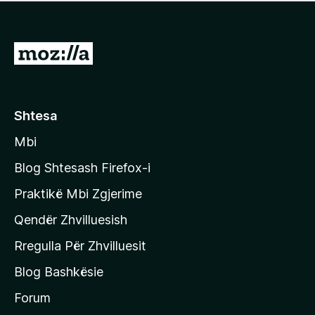
e
r
p
ë
a
s
v
S
i
l
m
h
e
e
k
r
ë
o
Shtesa
s
n
i
Mbi
i
m
t
e
Blog Shtesash Firefox-i
e
Praktikë Mbi Zgjerime
f
Qendër Zhvilluesish
a
q
Rregulla Për Zhvilluesit
j
Blog Bashkësie
a
h
Forum