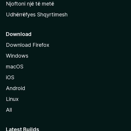
y
Njoftoni një të metë
r
Udhërrëfyes Shqyrtimesh
ë
s
e
Download
e
Download Firefox
M
Windows
o
z
macOS
i
iOS
l
l
Android
a
Linux
-
All
s
Latest Builds