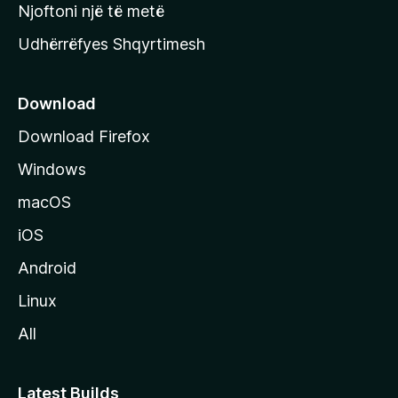
y
Njoftoni një të metë
r
Udhërrëfyes Shqyrtimesh
ë
s
e
Download
e
Download Firefox
M
Windows
o
z
macOS
i
iOS
l
l
Android
a
Linux
-
All
s
Latest Builds