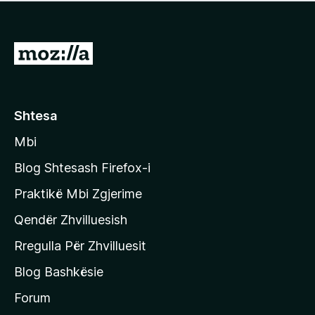
e
r
p
ë
a
s
v
S
i
l
m
h
e
e
k
r
ë
o
Shtesa
s
n
i
Mbi
i
m
t
e
Blog Shtesash Firefox-i
e
Praktikë Mbi Zgjerime
f
Qendër Zhvilluesish
a
q
Rregulla Për Zhvilluesit
j
Blog Bashkësie
a
h
Forum