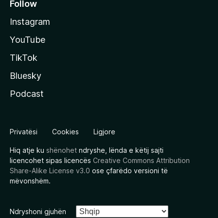
Follow
Instagram
YouTube
TikTok
Bluesky
Podcast
Privatësi
Cookies
Ligjore
Hiq atje ku
shënohet
ndryshe, lënda e këtij sajti
licencohet sipas licencës
Creative Commons Attribution
Share-Alike License v3.0
ose çfarëdo versioni të
mëvonshëm.
Ndryshoni gjuhën