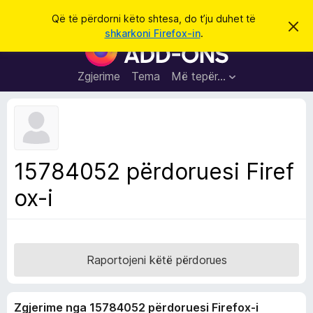
K
Hyni
Që të përdorni këto shtesa, do t’ju duhet të
S
ë
shkarkoni Firefox-in
.
h
S
r
p
h
ë
k
r
t
Zgjerime
Tema
Më tepër…
o
f
e
i
l
s
l
a
e
k
S
ë
h
t
15784052 përdoruesi Firef
ë
f
s
ox-i
l
h
ë
e
n
t
i
m
u
e
Raportojeni këtë përdorues
s
i
Zgjerime nga 15784052 përdoruesi Firefox-i
F