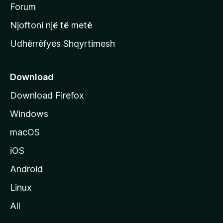
h
Forum
y
Njoftoni një të metë
r
Udhërrëfyes Shqyrtimesh
ë
s
e
Download
e
Download Firefox
M
Windows
o
z
macOS
i
iOS
l
l
Android
a
Linux
-
All
s