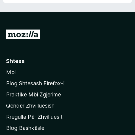
n
l
m
d
e
e
e
r
p
ë
a
s
v
S
i
l
m
h
e
e
k
r
ë
o
Shtesa
s
n
i
Mbi
i
m
t
e
Blog Shtesash Firefox-i
e
Praktikë Mbi Zgjerime
f
Qendër Zhvilluesish
a
q
Rregulla Për Zhvilluesit
j
Blog Bashkësie
a