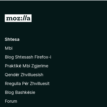
e
r
p
ë
a
s
v
S
i
l
m
h
e
e
k
r
ë
o
Shtesa
s
n
i
Mbi
i
m
t
e
Blog Shtesash Firefox-i
e
Praktikë Mbi Zgjerime
f
Qendër Zhvilluesish
a
q
Rregulla Për Zhvilluesit
j
Blog Bashkësie
a
h
Forum