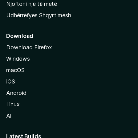
y
Njoftoni një të metë
r
Udhërrëfyes Shqyrtimesh
ë
s
e
Download
e
Download Firefox
M
Windows
o
z
macOS
i
iOS
l
l
Android
a
Linux
-
All
s
Latest Builds