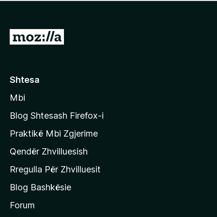
e
r
p
ë
a
s
v
S
i
l
m
h
e
e
k
r
ë
o
Shtesa
s
n
i
Mbi
i
m
t
e
Blog Shtesash Firefox-i
e
Praktikë Mbi Zgjerime
f
Qendër Zhvilluesish
a
q
Rregulla Për Zhvilluesit
j
Blog Bashkësie
a
h
Forum