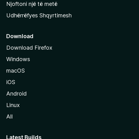
y
Njoftoni një të metë
r
Udhërrëfyes Shqyrtimesh
ë
s
e
Download
e
Download Firefox
M
Windows
o
z
macOS
i
iOS
l
l
Android
a
Linux
-
All
s
Latest Builds