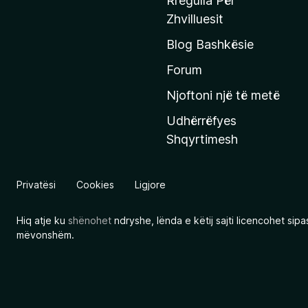
Rregulla Për
q
Zhvilluesit
j
Blog Bashkësie
a
h
Forum
y
Njoftoni një të metë
r
Udhërrëfyes
ë
Shqyrtimesh
s
e
e
Privatësi
Cookies
Ligjore
M
o
Hiq atje ku
shënohet
ndryshe, lënda e këtij sajti licencohet sip
z
mëvonshëm.
i
l
l