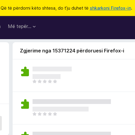
Që të përdorni këto shtesa, do t’ju duhet të
shkarkoni Firefox-in
.
a
Më tepër…
Zgjerime nga 15371224 përdoruesi Firefox-i
E
n
d
e
p
a
E
v
n
l
d
e
e