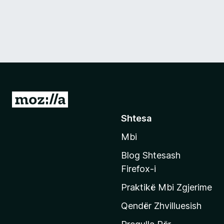
S
h
Shtesa
k
Mbi
o
n
Blog Shtesash
i
Firefox-i
t
Praktikë Mbi Zgjerime
e
f
Qendër Zhvilluesish
a