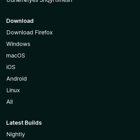
ë
s
e
Download
e
Download Firefox
M
Windows
o
z
macOS
i
iOS
l
l
Android
a
Linux
-
All
s
Latest Builds
Nightly