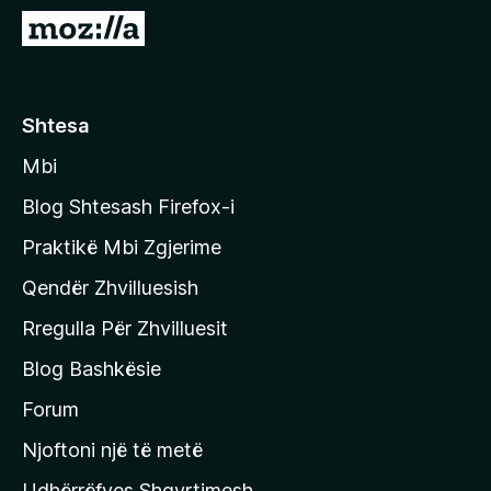
i
S
r
h
e
k
f
o
Shtesa
o
n
x
Mbi
i
t
Blog Shtesash Firefox-i
e
Praktikë Mbi Zgjerime
f
Qendër Zhvilluesish
a
q
Rregulla Për Zhvilluesit
j
Blog Bashkësie
a
h
Forum
y
Njoftoni një të metë
r
Udhërrëfyes Shqyrtimesh