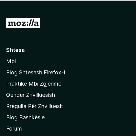
e
r
p
ë
a
s
v
S
i
l
m
h
e
e
k
r
ë
o
Shtesa
s
n
i
Mbi
i
m
t
e
Blog Shtesash Firefox-i
e
Praktikë Mbi Zgjerime
f
Qendër Zhvilluesish
a
q
Rregulla Për Zhvilluesit
j
Blog Bashkësie
a
h
Forum