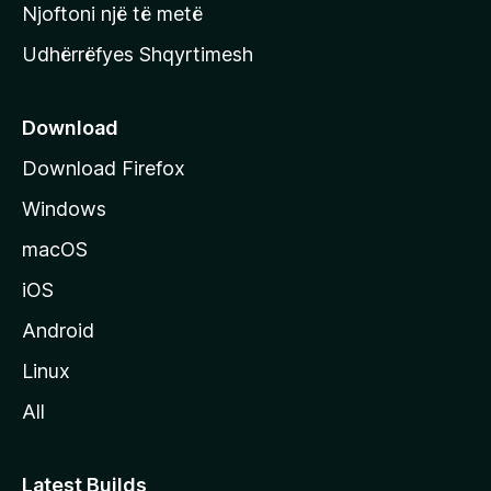
y
Njoftoni një të metë
r
Udhërrëfyes Shqyrtimesh
ë
s
e
Download
e
Download Firefox
M
Windows
o
z
macOS
i
iOS
l
l
Android
a
Linux
-
All
s
Latest Builds