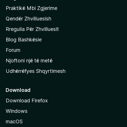
e
Praktikë Mbi Zgjerime
f
Qendër Zhvilluesish
a
q
Rregulla Për Zhvilluesit
j
Blog Bashkësie
a
h
Forum
y
Njoftoni një të metë
r
Udhërrëfyes Shqyrtimesh
ë
s
e
Download
e
Download Firefox
M
Windows
o
z
macOS
i