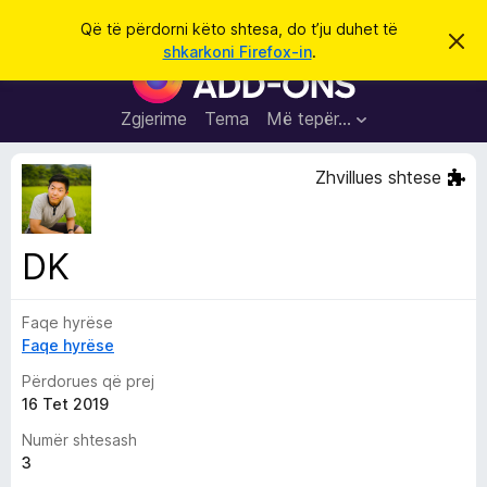
K
Hyni
Që të përdorni këto shtesa, do t’ju duhet të
S
ë
shkarkoni Firefox-in
.
h
S
r
p
h
ë
k
r
t
Zgjerime
Tema
Më tepër…
o
f
e
i
l
s
Zhvillues shtese
l
a
e
k
S
ë
h
t
DK
ë
f
s
l
h
ë
Faqe hyrëse
e
n
Faqe hyrëse
t
i
m
u
Përdorues që prej
e
16 Tet 2019
s
Numër shtesash
i
3
F