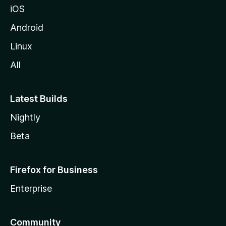
iOS
l
l
Android
a
Linux
-
All
s
Latest Builds
Nightly
Beta
Firefox for Business
Enterprise
Community