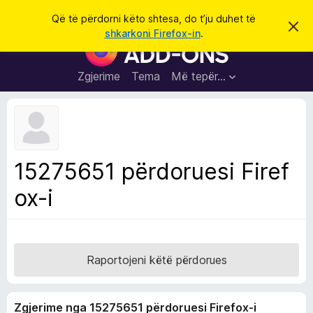
K
Hyni
Që të përdorni këto shtesa, do t’ju duhet të
S
ë
shkarkoni Firefox-in
.
h
S
r
p
h
ë
k
r
t
Zgjerime
Tema
Më tepër…
o
f
e
i
l
s
l
a
e
k
S
ë
h
t
15275651 përdoruesi Firef
ë
f
s
ox-i
l
h
ë
e
n
t
i
m
u
e
Raportojeni këtë përdorues
s
i
Zgjerime nga 15275651 përdoruesi Firefox-i
F