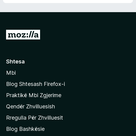
n
l
m
d
e
e
e
r
p
ë
a
s
v
S
i
l
m
h
e
e
k
r
ë
o
Shtesa
s
n
i
Mbi
i
m
t
e
Blog Shtesash Firefox-i
e
Praktikë Mbi Zgjerime
f
Qendër Zhvilluesish
a
q
Rregulla Për Zhvilluesit
j
Blog Bashkësie
a