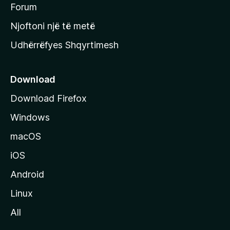
h
Forum
y
Njoftoni një të metë
r
Udhërrëfyes Shqyrtimesh
ë
s
e
Download
e
Download Firefox
M
Windows
o
z
macOS
i
iOS
l
l
Android
a
Linux
-
All
s