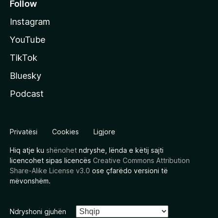
Follow
Instagram
YouTube
TikTok
Bluesky
Podcast
Privatësi
Cookies
Ligjore
Hiq atje ku
shënohet
ndryshe, lënda e këtij sajti
licencohet sipas licencës
Creative Commons Attribution
Share-Alike License v3.0
ose çfarëdo versioni të
mëvonshëm.
Ndryshoni gjuhën