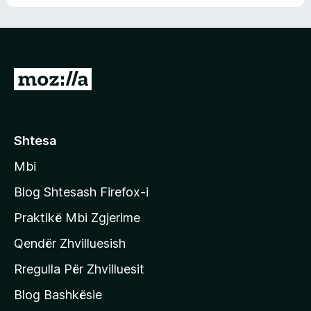
n
l
m
d
e
e
e
r
p
ë
a
s
v
S
i
l
m
h
e
e
k
r
ë
o
Shtesa
s
n
i
Mbi
i
m
t
e
Blog Shtesash Firefox-i
e
Praktikë Mbi Zgjerime
f
Qendër Zhvilluesish
a
q
Rregulla Për Zhvilluesit
j
Blog Bashkësie
a