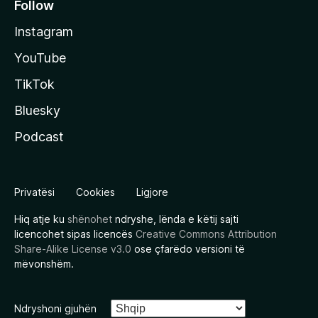
Follow
Instagram
YouTube
TikTok
Bluesky
Podcast
Privatësi
Cookies
Ligjore
Hiq atje ku
shënohet
ndryshe, lënda e këtij sajti
licencohet sipas licencës
Creative Commons Attribution
Share-Alike License v3.0
ose çfarëdo versioni të
mëvonshëm.
Ndryshoni gjuhën