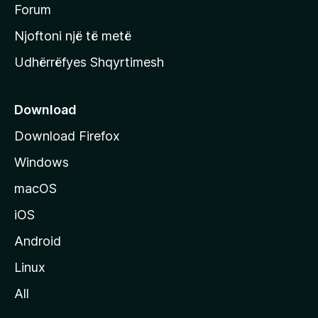
h
Forum
y
Njoftoni një të metë
r
Udhërrëfyes Shqyrtimesh
ë
s
e
Download
e
Download Firefox
M
Windows
o
z
macOS
i
iOS
l
l
Android
a
Linux
-
All
s