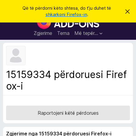
K
Hyni
Që të përdorni këto shtesa, do t’ju duhet të
S
ë
shkarkoni Firefox-in
.
h
S
r
p
h
ë
k
r
t
Zgjerime
Tema
Më tepër…
o
f
e
i
l
s
l
a
e
k
S
ë
h
t
15159334 përdoruesi Firef
ë
f
s
ox-i
l
h
ë
e
n
t
i
m
u
e
Raportojeni këtë përdorues
s
i
Zgjerime nga 15159334 përdoruesi Firefox-i
F