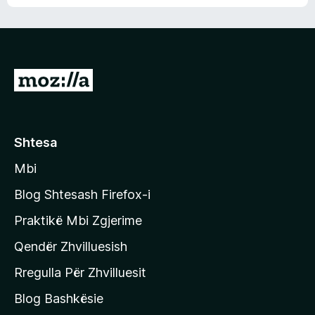
n
l
m
d
e
e
e
r
p
ë
a
s
v
S
i
l
m
h
e
e
k
r
ë
o
Shtesa
s
n
i
Mbi
i
m
t
e
Blog Shtesash Firefox-i
e
Praktikë Mbi Zgjerime
f
Qendër Zhvilluesish
a
q
Rregulla Për Zhvilluesit
j
Blog Bashkësie
a