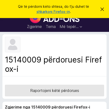
K
Hyni
Që të përdorni këto shtesa, do t’ju duhet të
S
ë
shkarkoni Firefox-in
.
h
S
r
p
h
ë
k
r
t
Zgjerime
Tema
Më tepër…
o
f
e
i
l
s
l
a
e
k
S
ë
h
t
15140009 përdoruesi Firef
ë
f
s
ox-i
l
h
ë
e
n
t
i
m
u
e
Raportojeni këtë përdorues
s
i
Zgjerime nga 15140009 përdoruesi Firefox-i
F