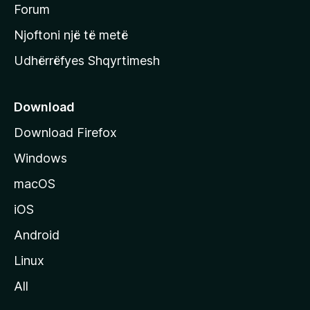
h
Forum
y
Njoftoni një të metë
r
Udhërrëfyes Shqyrtimesh
ë
s
e
Download
e
Download Firefox
M
Windows
o
z
macOS
i
iOS
l
l
Android
a
Linux
-
All
s