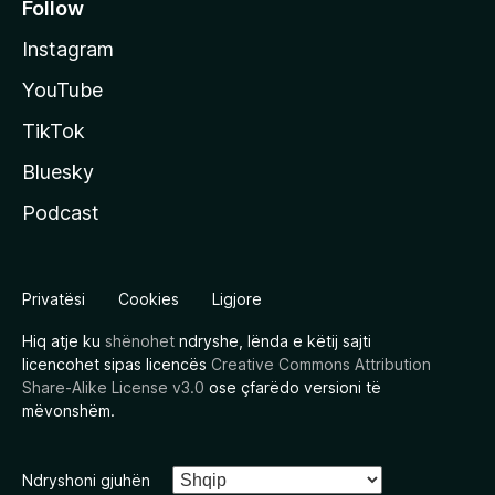
Follow
Instagram
YouTube
TikTok
Bluesky
Podcast
Privatësi
Cookies
Ligjore
Hiq atje ku
shënohet
ndryshe, lënda e këtij sajti
licencohet sipas licencës
Creative Commons Attribution
Share-Alike License v3.0
ose çfarëdo versioni të
mëvonshëm.
Ndryshoni gjuhën