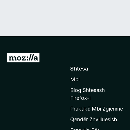
S
h
Shtesa
k
Mbi
o
n
Blog Shtesash
i
Firefox-i
t
Praktikë Mbi Zgjerime
e
f
Qendër Zhvilluesish
a