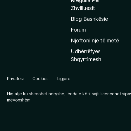
Rregulla Për
q
Zhvilluesit
j
Blog Bashkësie
a
h
Forum
y
Njoftoni një të metë
r
Udhërrëfyes
ë
Shqyrtimesh
s
e
e
Privatësi
Cookies
Ligjore
M
o
Hiq atje ku
shënohet
ndryshe, lënda e këtij sajti licencohet sip
z
mëvonshëm.
i
l
l