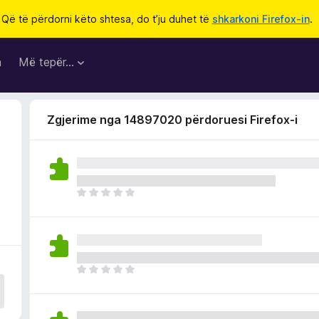
Që të përdorni këto shtesa, do t’ju duhet të
shkarkoni Firefox-in
.
a
Më tepër…
Zgjerime nga 14897020 përdoruesi Firefox-i
i
E
n
d
e
p
a
E
v
n
l
d
e
e