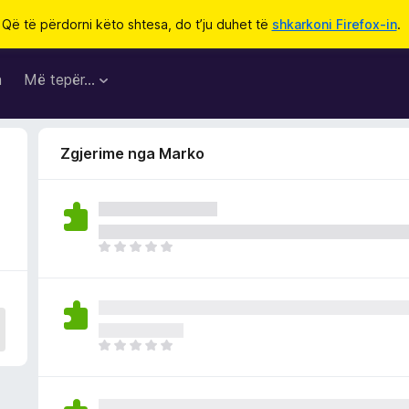
Që të përdorni këto shtesa, do t’ju duhet të
shkarkoni Firefox-in
.
a
Më tepër…
Zgjerime nga Marko
E
n
d
e
p
a
E
v
n
l
d
e
e