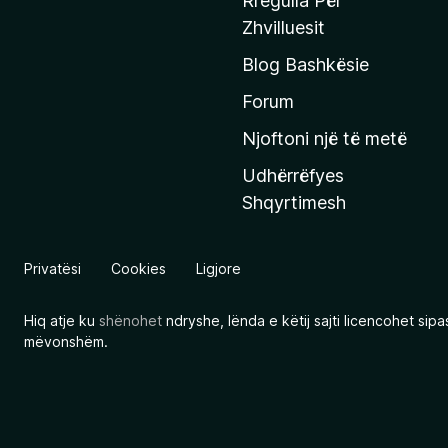
Rregulla Për
q
Zhvilluesit
j
Blog Bashkësie
a
h
Forum
y
Njoftoni një të metë
r
Udhërrëfyes
ë
Shqyrtimesh
s
e
e
Privatësi
Cookies
Ligjore
M
o
Hiq atje ku
shënohet
ndryshe, lënda e këtij sajti licencohet sip
z
mëvonshëm.
i
l
l