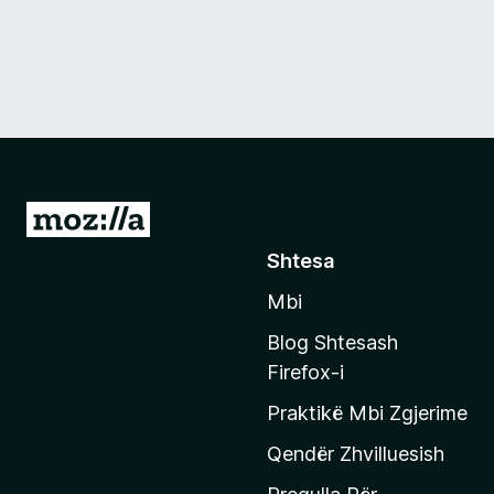
S
h
Shtesa
k
Mbi
o
n
Blog Shtesash
i
Firefox-i
t
Praktikë Mbi Zgjerime
e
f
Qendër Zhvilluesish
a