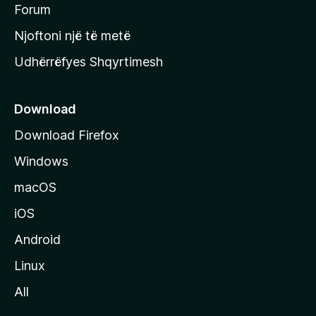
h
Forum
y
Njoftoni një të metë
r
Udhërrëfyes Shqyrtimesh
ë
s
e
Download
e
Download Firefox
M
Windows
o
z
macOS
i
iOS
l
l
Android
a
Linux
-
All
s