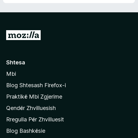
n
l
m
d
e
e
e
r
p
ë
a
s
v
S
i
l
m
h
e
e
k
r
ë
o
Shtesa
s
n
i
Mbi
i
m
t
e
Blog Shtesash Firefox-i
e
Praktikë Mbi Zgjerime
f
Qendër Zhvilluesish
a
q
Rregulla Për Zhvilluesit
j
Blog Bashkësie
a