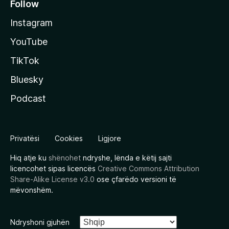
Follow
Instagram
YouTube
TikTok
Bluesky
Podcast
Privatësi
Cookies
Ligjore
Hiq atje ku
shënohet
ndryshe, lënda e këtij sajti
licencohet sipas licencës
Creative Commons Attribution
Share-Alike License v3.0
ose çfarëdo versioni të
mëvonshëm.
Ndryshoni gjuhën