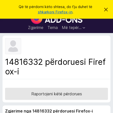
K
Hyni
Që të përdorni këto shtesa, do t’ju duhet të
S
ë
shkarkoni Firefox-in
.
h
S
r
p
h
ë
k
r
t
Zgjerime
Tema
Më tepër…
o
f
e
i
l
s
l
a
e
k
S
ë
h
t
14816332 përdoruesi Firef
ë
f
s
ox-i
l
h
ë
e
n
t
i
m
u
e
Raportojeni këtë përdorues
s
i
Zgjerime nga 14816332 përdoruesi Firefox-i
F