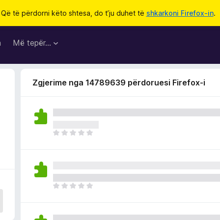
Që të përdorni këto shtesa, do t’ju duhet të
shkarkoni Firefox-in
.
a
Më tepër…
Zgjerime nga 14789639 përdoruesi Firefox-i
E
n
d
e
p
a
E
v
n
l
d
e
e