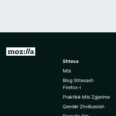
S
h
Shtesa
k
Mbi
o
n
Blog Shtesash
i
Firefox-i
t
Praktikë Mbi Zgjerime
e
f
Qendër Zhvilluesish
a