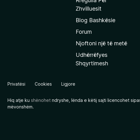
Rregulla Për
q
Zhvilluesit
j
Blog Bashkësie
a
h
Forum
y
Njoftoni një të metë
r
Udhërrëfyes
ë
Shqyrtimesh
s
e
e
Privatësi
Cookies
Ligjore
M
o
Hiq atje ku
shënohet
ndryshe, lënda e këtij sajti licencohet sip
z
mëvonshëm.
i
l
l