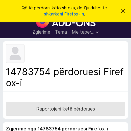
K
Hyni
Që të përdorni këto shtesa, do t’ju duhet të
S
ë
shkarkoni Firefox-in
.
h
S
r
p
h
ë
k
r
t
Zgjerime
Tema
Më tepër…
o
f
e
i
l
s
l
a
e
k
S
ë
h
t
14783754 përdoruesi Firef
ë
f
s
ox-i
l
h
ë
e
n
t
i
m
u
e
Raportojeni këtë përdorues
s
i
Zgjerime nga 14783754 përdoruesi Firefox-i
F