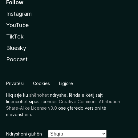
Follow
Instagram
YouTube
TikTok
Bluesky
Podcast
Privatësi
Cookies
Ligjore
Hiq atje ku
shënohet
ndryshe, lënda e këtij sajti
licencohet sipas licencës
Creative Commons Attribution
Share-Alike License v3.0
ose çfarëdo versioni të
mëvonshëm.
Ndryshoni gjuhën