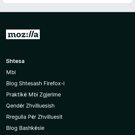
n
l
m
d
e
e
e
r
p
ë
a
s
v
S
i
l
m
h
e
e
k
r
ë
o
Shtesa
s
n
i
Mbi
i
m
t
e
Blog Shtesash Firefox-i
e
Praktikë Mbi Zgjerime
f
Qendër Zhvilluesish
a
q
Rregulla Për Zhvilluesit
j
Blog Bashkësie
a