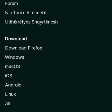
h
Forum
y
Njoftoni një të metë
r
Udhërrëfyes Shqyrtimesh
ë
s
e
Download
e
Download Firefox
M
Windows
o
z
macOS
i
iOS
l
l
Android
a
Linux
-
All
s