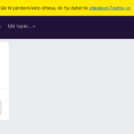
Që të përdorni këto shtesa, do t’ju duhet të
shkarkoni Firefox-in
.
a
Më tepër…