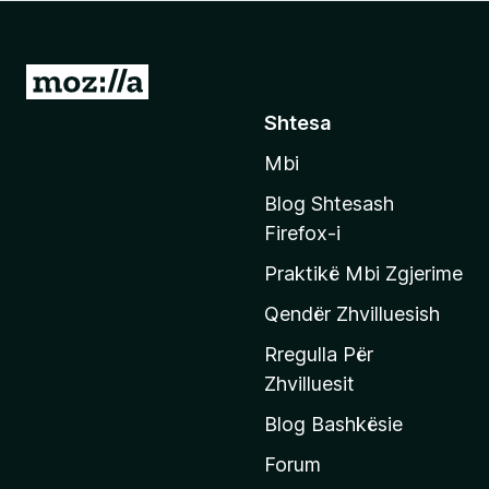
i
r
e
S
f
h
Shtesa
o
k
x
Mbi
o
n
Blog Shtesash
i
Firefox-i
t
Praktikë Mbi Zgjerime
e
f
Qendër Zhvilluesish
a
Rregulla Për
q
Zhvilluesit
j
Blog Bashkësie
a
h
Forum