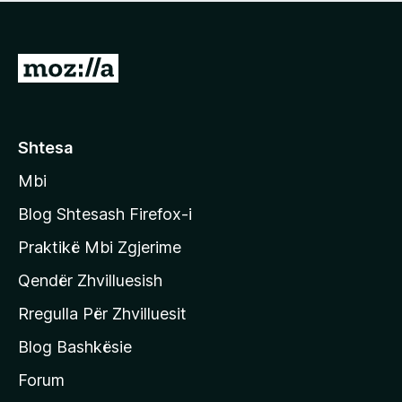
e
r
p
ë
a
s
v
S
i
l
m
h
e
e
k
r
ë
o
Shtesa
s
n
i
Mbi
i
m
t
e
Blog Shtesash Firefox-i
e
Praktikë Mbi Zgjerime
f
Qendër Zhvilluesish
a
q
Rregulla Për Zhvilluesit
j
Blog Bashkësie
a
h
Forum