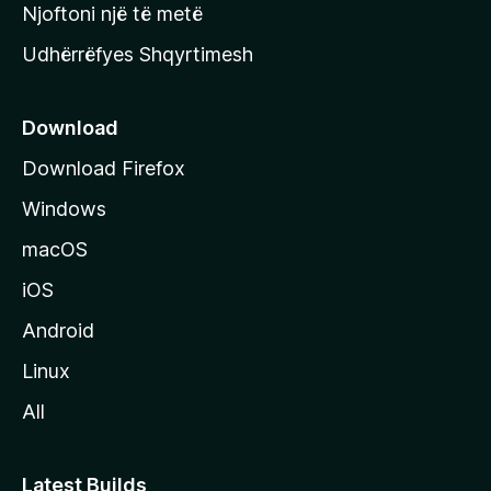
y
Njoftoni një të metë
r
Udhërrëfyes Shqyrtimesh
ë
s
e
Download
e
Download Firefox
M
Windows
o
z
macOS
i
iOS
l
l
Android
a
Linux
-
All
s
Latest Builds