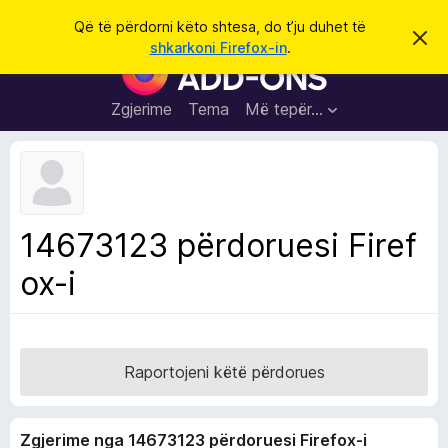
K
Hyni
Që të përdorni këto shtesa, do t’ju duhet të
S
ë
shkarkoni Firefox-in
.
h
S
r
p
h
ë
k
r
t
Zgjerime
Tema
Më tepër…
o
f
e
i
l
s
l
a
e
k
S
ë
h
t
14673123 përdoruesi Firef
ë
f
s
ox-i
l
h
ë
e
n
t
i
m
u
e
Raportojeni këtë përdorues
s
i
Zgjerime nga 14673123 përdoruesi Firefox-i
F