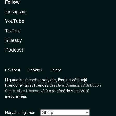
Follow
Instagram
YouTube
TikTok
Bluesky
Podcast
Privatësi
Cookies
Ligjore
Hiq atje ku
shënohet
ndryshe, lënda e këtij sajti
licencohet sipas licencës
Creative Commons Attribution
Share-Alike License v3.0
ose çfarëdo versioni të
mëvonshëm.
Ndryshoni gjuhën