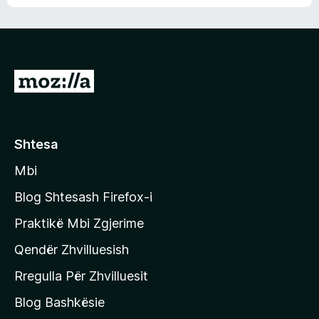
n
l
m
d
e
e
e
r
p
ë
a
s
v
S
i
l
m
h
e
e
k
r
ë
o
Shtesa
s
n
i
Mbi
i
m
t
e
Blog Shtesash Firefox-i
e
Praktikë Mbi Zgjerime
f
Qendër Zhvilluesish
a
q
Rregulla Për Zhvilluesit
j
Blog Bashkësie
a