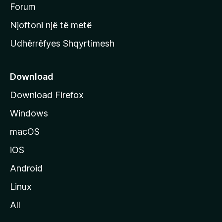
h
Forum
y
Njoftoni një të metë
r
Udhërrëfyes Shqyrtimesh
ë
s
e
Download
e
Download Firefox
M
Windows
o
z
macOS
i
iOS
l
l
Android
a
Linux
-
All
s