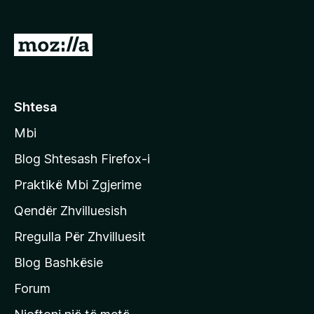
i
r
S
e
h
f
k
o
x
o
Shtesa
n
Mbi
i
t
Blog Shtesash Firefox-i
e
Praktikë Mbi Zgjerime
f
Qendër Zhvilluesish
a
q
Rregulla Për Zhvilluesit
j
Blog Bashkësie
a
h
Forum
y