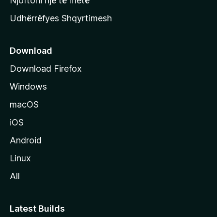
Njoftoni një të metë
r
Udhërrëfyes Shqyrtimesh
ë
s
e
Download
e
Download Firefox
M
Windows
o
z
macOS
i
iOS
l
l
Android
a
Linux
-
All
s
Latest Builds