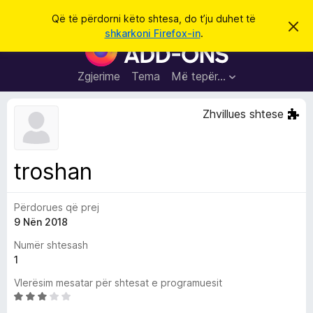
K
Hyni
Që të përdorni këto shtesa, do t’ju duhet të
S
ë
shkarkoni Firefox-in
.
h
S
r
p
h
ë
k
r
t
Zgjerime
Tema
Më tepër…
o
f
e
i
l
s
Zhvillues shtese
l
a
e
k
S
ë
h
t
troshan
ë
f
s
l
h
ë
Përdorues që prej
e
n
9 Nën 2018
t
i
m
u
Numër shtesash
e
1
s
Vlerësim mesatar për shtesat e programuesit
i
V
F
l