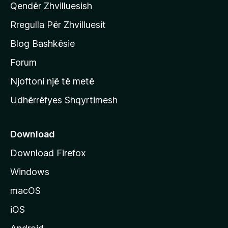
Qendër Zhvilluesish
a
q
Rregulla Për Zhvilluesit
j
Blog Bashkësie
a
h
Forum
y
Njoftoni një të metë
r
Udhërrëfyes Shqyrtimesh
ë
s
e
Download
e
Download Firefox
M
Windows
o
z
macOS
i
iOS
l
l