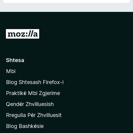
n
l
m
d
e
e
e
r
p
ë
a
s
v
S
i
l
m
h
e
e
k
r
ë
o
Shtesa
s
n
i
Mbi
i
m
t
e
Blog Shtesash Firefox-i
e
Praktikë Mbi Zgjerime
f
Qendër Zhvilluesish
a
q
Rregulla Për Zhvilluesit
j
Blog Bashkësie
a