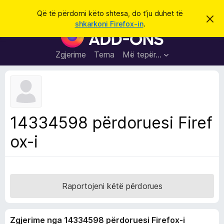
K
Hyni
Që të përdorni këto shtesa, do t’ju duhet të
S
ë
shkarkoni Firefox-in
.
h
S
r
p
h
ë
k
r
t
Zgjerime
Tema
Më tepër…
o
f
e
i
l
s
l
a
e
k
S
ë
h
t
14334598 përdoruesi Firef
ë
f
s
ox-i
l
h
ë
e
n
t
i
m
u
e
Raportojeni këtë përdorues
s
i
Zgjerime nga 14334598 përdoruesi Firefox-i
F