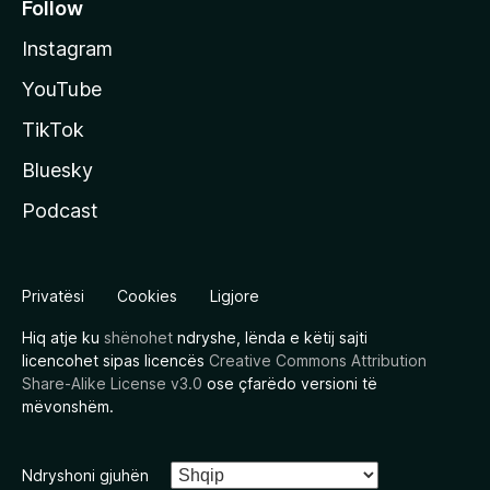
Follow
Instagram
YouTube
TikTok
Bluesky
Podcast
Privatësi
Cookies
Ligjore
Hiq atje ku
shënohet
ndryshe, lënda e këtij sajti
licencohet sipas licencës
Creative Commons Attribution
Share-Alike License v3.0
ose çfarëdo versioni të
mëvonshëm.
Ndryshoni gjuhën