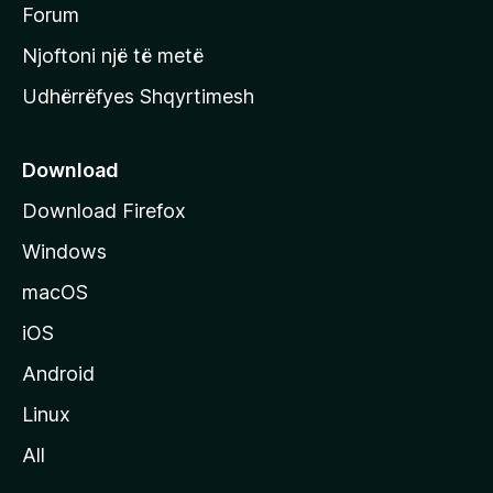
h
Forum
y
Njoftoni një të metë
r
Udhërrëfyes Shqyrtimesh
ë
s
e
Download
e
Download Firefox
M
Windows
o
z
macOS
i
iOS
l
l
Android
a
Linux
-
All
s