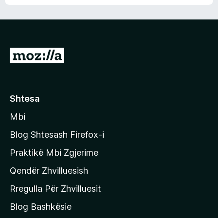
n
l
m
d
e
e
e
r
p
ë
a
s
v
S
i
l
m
h
e
e
k
r
ë
o
Shtesa
s
n
i
Mbi
i
m
t
e
Blog Shtesash Firefox-i
e
Praktikë Mbi Zgjerime
f
Qendër Zhvilluesish
a
q
Rregulla Për Zhvilluesit
j
Blog Bashkësie
a