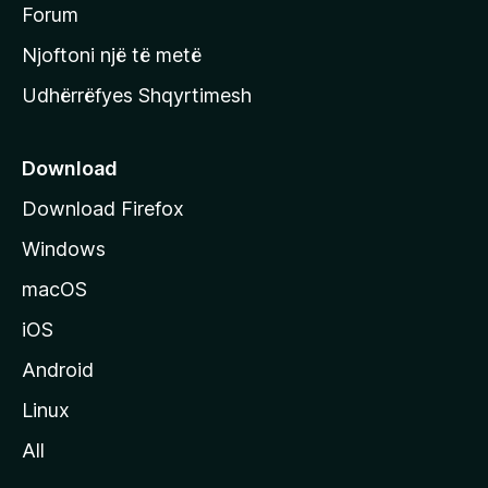
h
Forum
y
Njoftoni një të metë
r
Udhërrëfyes Shqyrtimesh
ë
s
e
Download
e
Download Firefox
M
Windows
o
z
macOS
i
iOS
l
l
Android
a
Linux
-
All
s