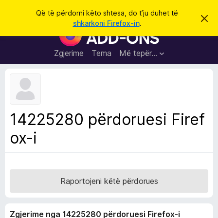
K
Hyni
Që të përdorni këto shtesa, do t’ju duhet të
S
ë
shkarkoni Firefox-in
.
h
S
r
p
h
ë
k
r
t
Zgjerime
Tema
Më tepër…
o
f
e
i
l
s
l
a
e
k
S
ë
h
t
14225280 përdoruesi Firef
ë
f
s
ox-i
l
h
ë
e
n
t
i
m
u
e
Raportojeni këtë përdorues
s
i
Zgjerime nga 14225280 përdoruesi Firefox-i
F