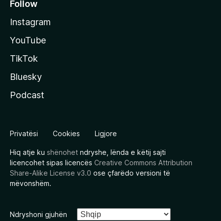
Follow
Instagram
YouTube
TikTok
Bluesky
Podcast
Privatësi
Cookies
Ligjore
Hiq atje ku
shënohet
ndryshe, lënda e këtij sajti
licencohet sipas licencës
Creative Commons Attribution
Share-Alike License v3.0
ose çfarëdo versioni të
mëvonshëm.
Ndryshoni gjuhën