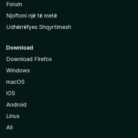
h
Forum
y
Njoftoni një të metë
r
Udhërrëfyes Shqyrtimesh
ë
s
e
Download
e
Download Firefox
M
Windows
o
z
macOS
i
iOS
l
l
Android
a
Linux
-
All
s