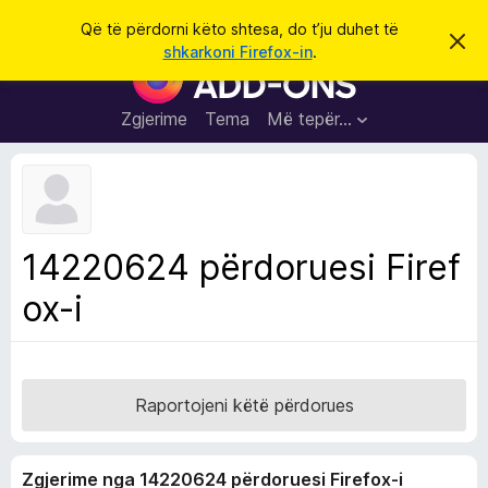
K
Hyni
Që të përdorni këto shtesa, do t’ju duhet të
S
ë
shkarkoni Firefox-in
.
h
S
r
p
h
ë
k
r
t
Zgjerime
Tema
Më tepër…
o
f
e
i
l
s
l
a
e
k
S
ë
h
t
14220624 përdoruesi Firef
ë
f
s
ox-i
l
h
ë
e
n
t
i
m
u
e
Raportojeni këtë përdorues
s
i
Zgjerime nga 14220624 përdoruesi Firefox-i
F