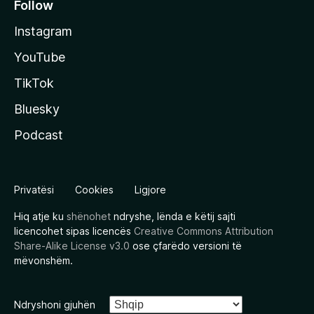
Follow
Instagram
YouTube
TikTok
Bluesky
Podcast
Privatësi
Cookies
Ligjore
Hiq atje ku
shënohet
ndryshe, lënda e këtij sajti
licencohet sipas licencës
Creative Commons Attribution
Share-Alike License v3.0
ose çfarëdo versioni të
mëvonshëm.
Ndryshoni gjuhën