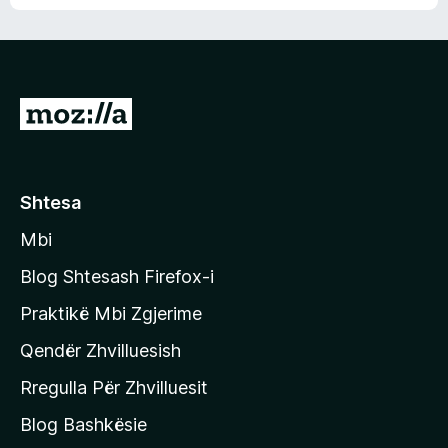
n
l
m
d
e
e
e
r
p
ë
a
s
v
S
i
l
m
h
e
e
k
r
ë
o
Shtesa
s
n
i
Mbi
i
m
t
e
Blog Shtesash Firefox-i
e
Praktikë Mbi Zgjerime
f
Qendër Zhvilluesish
a
q
Rregulla Për Zhvilluesit
j
Blog Bashkësie
a