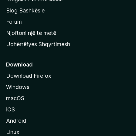
j
Blog Bashkësie
a
h
Forum
y
Njoftoni një të metë
r
Udhërrëfyes Shqyrtimesh
ë
s
e
Download
e
Download Firefox
M
Windows
o
z
macOS
i
iOS
l
l
Android
a
Linux