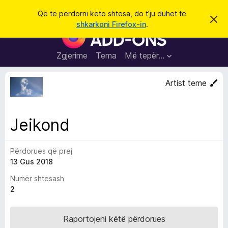
K
Hyni
Që të përdorni këto shtesa, do t’ju duhet të
S
ë
shkarkoni Firefox-in
.
h
S
r
p
h
ë
k
r
t
Zgjerime
Tema
Më tepër…
o
f
e
i
l
s
Artist teme
l
a
e
k
S
ë
h
t
Jeikond
ë
f
s
l
h
ë
Përdorues që prej
e
n
13 Gus 2018
t
i
m
u
Numër shtesash
e
2
s
i
Raportojeni këtë përdorues
F